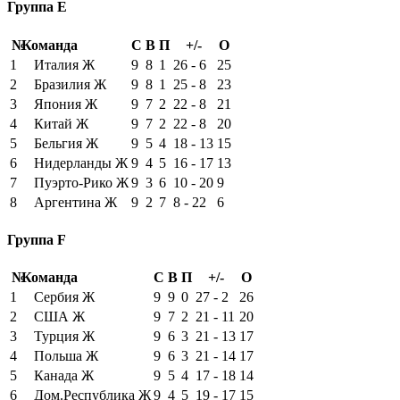
Группа E
№
Команда
С
В
П
+/-
О
1
Италия Ж
9
8
1
26 - 6
25
2
Бразилия Ж
9
8
1
25 - 8
23
3
Япония Ж
9
7
2
22 - 8
21
4
Китай Ж
9
7
2
22 - 8
20
5
Бельгия Ж
9
5
4
18 - 13
15
6
Нидерланды Ж
9
4
5
16 - 17
13
7
Пуэрто-Рико Ж
9
3
6
10 - 20
9
8
Аргентина Ж
9
2
7
8 - 22
6
Группа F
№
Команда
С
В
П
+/-
О
1
Сербия Ж
9
9
0
27 - 2
26
2
США Ж
9
7
2
21 - 11
20
3
Турция Ж
9
6
3
21 - 13
17
4
Польша Ж
9
6
3
21 - 14
17
5
Канада Ж
9
5
4
17 - 18
14
6
Дом.Республика Ж
9
4
5
19 - 17
15