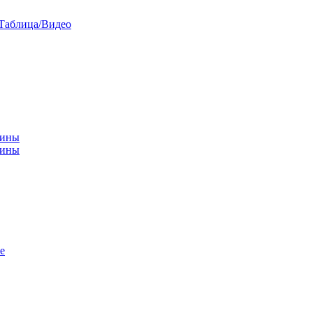
/Таблица/Видео
чины
щины
е