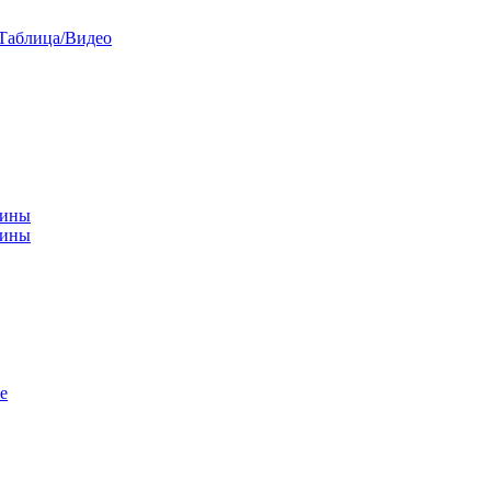
/Таблица/Видео
чины
щины
е