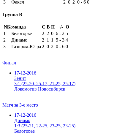
3
Факел
2
0
2
0 - 6
0
Группа B
№
Команда
С
В
П
+/-
О
1
Белогорье
2
2
0
6 - 2
5
2
Динамо
2
1
1
5 - 3
4
3
Газпром-Югра
2
0
2
0 - 6
0
Финал
17-12-2016
Зенит
3:1
(25-20, 25-17, 21-25, 25-17)
Локомотив Новосибирск
Матч за 3-е место
17-12-2016
Динамо
1:3
(25-21, 22-25, 23-25, 23-25)
Белогорье