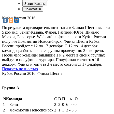
Кубок России 2016
По результам предварительного этапа в Финал Шести вышли
5 команд: Зенит-Казань, Факел, Газпром-Югра, Динамо
Москва, Белогорье. Wild card на финал шести Кубка России
получил Локомотив Новосибирск. Финал Шести Кубка
России пройдет с 12 по 17 декабря. С 12 по 14 декабря
команды разбитые на 2-е группы проведут по 2-е встречи.
После чего команды занявшие 1 и 2 места в своих группах
выйдут в полуфинал турнира. Полуфинал состоится 16
декабря. Финал и матч за 3-е место состоится 17 декабря.
Показать полностью
Кубок России 2016. Финал Шести
Группа А
№
Команда
С
В
П
+/-
О
1
Зенит
2
2
0
6 - 0
6
2
Локомотив Новосибирск
2
1
1
3 - 3
3