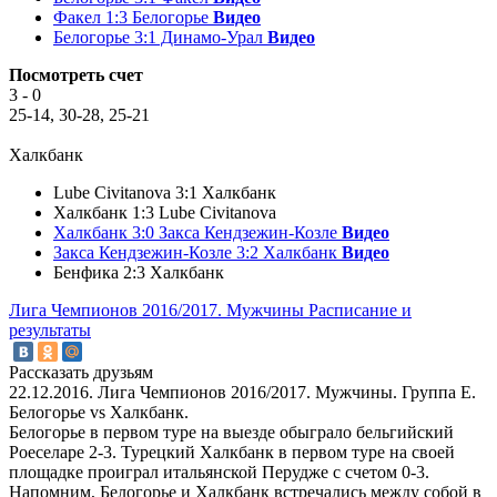
Факел 1:3 Белогорье
Видео
Белогорье 3:1 Динамо-Урал
Видео
Посмотреть счет
3 - 0
25-14, 30-28, 25-21
Халкбанк
Lube Civitanova 3:1 Халкбанк
Халкбанк 1:3 Lube Civitanova
Халкбанк 3:0 Закса Кендзежин-Козле
Видео
Закса Кендзежин-Козле 3:2 Халкбанк
Видео
Бенфика 2:3 Халкбанк
Лига Чемпионов 2016/2017. Мужчины
Расписание и
результаты
Рассказать друзьям
22.12.2016. Лига Чемпионов 2016/2017. Мужчины. Группа E.
Белогорье vs Халкбанк.
Белогорье в первом туре на выезде обыграло бельгийский
Роеселаре 2-3. Турецкий Халкбанк в первом туре на своей
площадке проиграл итальянской Перудже с счетом 0-3.
Напомним, Белогорье и Халкбанк встречались между собой в