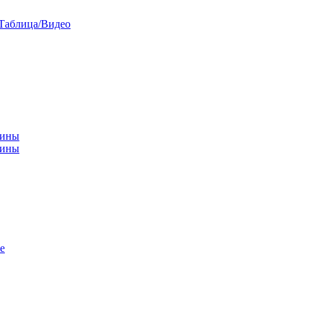
/Таблица/Видео
чины
щины
е