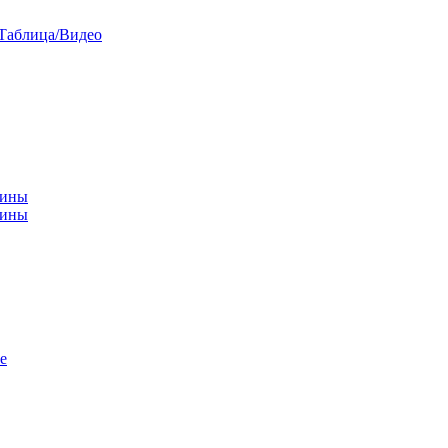
/Таблица/Видео
чины
щины
е