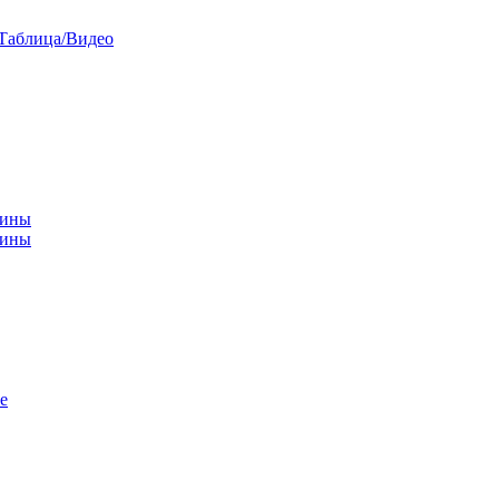
/Таблица/Видео
чины
щины
е