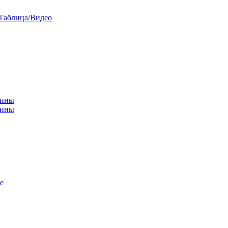
/Таблица/Видео
чины
щины
е