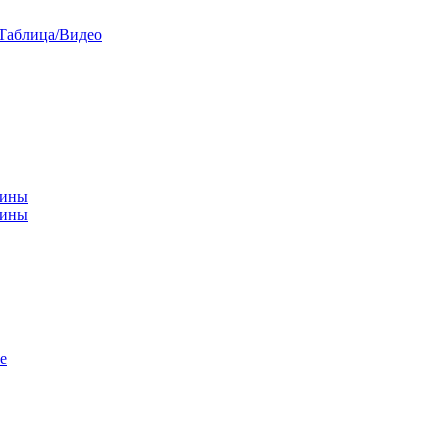
/Таблица/Видео
чины
щины
е