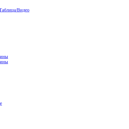
/Таблица/Видео
чины
щины
е