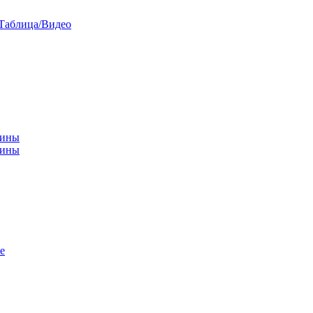
/Таблица/Видео
чины
щины
е