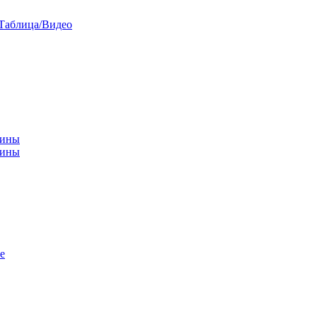
/Таблица/Видео
чины
щины
е