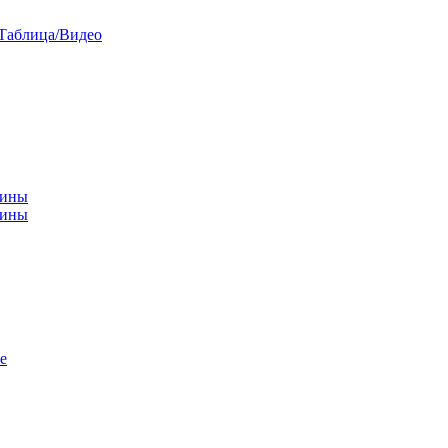
/Таблица/Видео
чины
щины
е