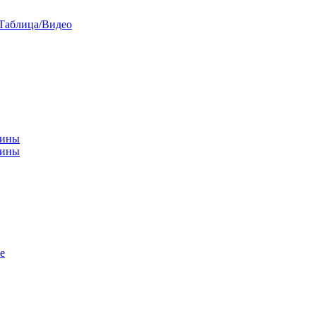
/Таблица/Видео
чины
щины
е