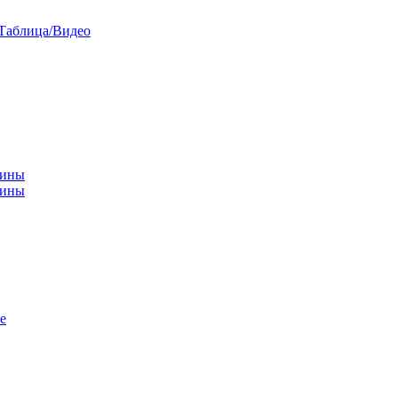
/Таблица/Видео
чины
щины
е