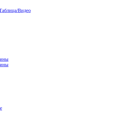
/Таблица/Видео
чины
щины
е