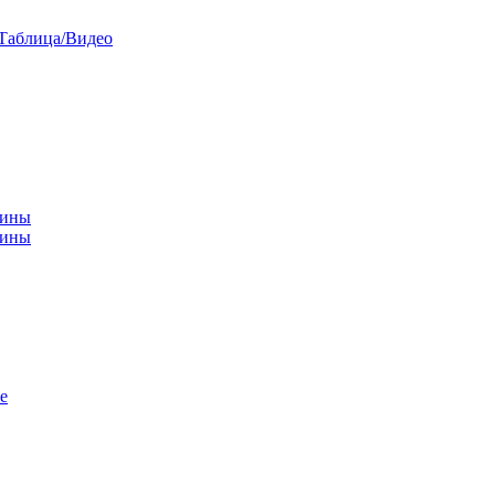
/Таблица/Видео
чины
щины
е